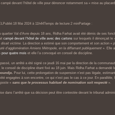
campé devant l’hôtel de ville pour dénoncer notamment sa « mise au placard
blié:18 Mai 2024 à 11h44Temps de lecture:2 minPartage :
du quartier Val d’Avre depuis 18 ans, Ridha Farhat avait été démis de ses fonc
ait
campé devant l’hôtel de ville avec des cartons
sur lesquels il dénonçait le
 disait victime.
La direction a estimé que son comportement et son action «
p
té d’agglomération Amiens Métropole, en la diffamant publiquement
». Elle a
 pour quatre mois
et elle l’a convoqué en conseil de discipline.
 passé, un arrêté a été signé ce jeudi 16 mai par la direction de la communau
 le conseil de discipline étant fixé au 18 juin. Mais Ridha Farhat a demandé le
boundje.
Pour lui, cette prolongation de suspension n’est pas légale, estimant 
 été engagées à son encontre, ce qui n’est pas le cas à ce jour. En parallèle, 
 poste «
sans que le processus habituel de nomination soit respecté
».
ise dans l’arrêté que sa décision peut être contestée devant le tribunal admini